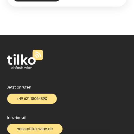
Jetzt anrufen
+49 621 18064390
Info-Email
hallo@tilko-wlan.de